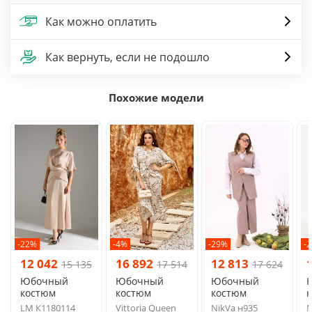
Как можно оплатить
Как вернуть, если не подошло
Похожие модели
-22%
-4%
-29%
-
12 042
16 892
12 813
15 135
17 514
17 624
Юбочный
Юбочный
Юбочный
костюм
костюм
костюм
LM К1180114
Vittoria Queen
NikVa н935
N