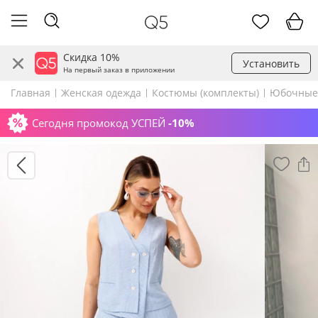
Скидка 10%
Установить
На первый заказ в приложении
Главная
Женская одежда
Костюмы (комплекты)
Юбочные
Сегодня промокод УСПЕЙ
-10%