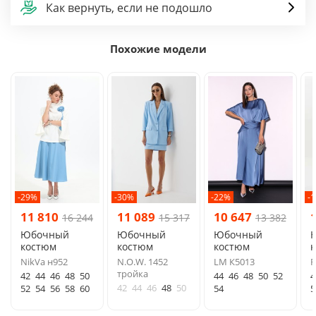
Как вернуть, если не подошло
Похожие модели
-29%
-30%
-22%
-
11 810
11 089
10 647
16 244
15 317
13 382
Юбочный
Юбочный
Юбочный
костюм
костюм
костюм
NikVa н952
N.O.W. 1452
LM К5013
F
тройка
42
44
46
48
50
44
46
48
50
52
4
42
44
46
48
50
52
54
56
58
60
54
5