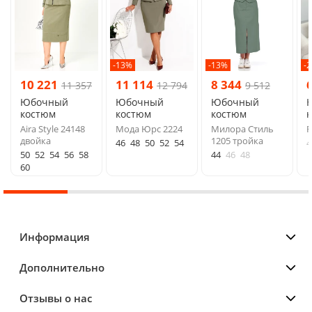
-13%
-13%
-
10 221
11 114
8 344
11 357
12 794
9 512
Юбочный
Юбочный
Юбочный
костюм
костюм
костюм
Aira Style 24148
Мода Юрс 2224
Милора Стиль
R
двойка
1205 тройка
46
48
50
52
54
4
50
52
54
56
58
44
46
48
60
Информация
Дополнительно
Отзывы о нас