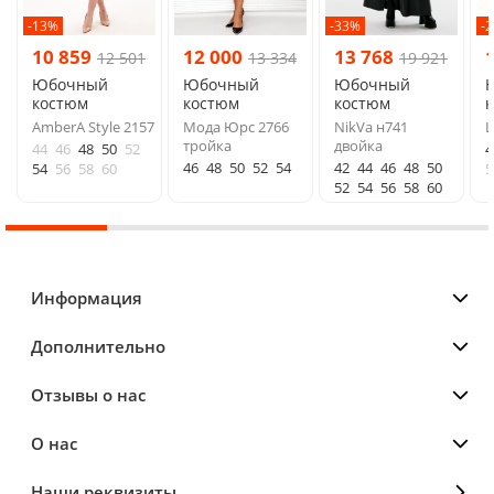
-13%
-33%
-
10 859
12 000
13 768
12 501
13 334
19 921
Юбочный
Юбочный
Юбочный
костюм
костюм
костюм
AmberA Style 2157
Мода Юрс 2766
NikVa н741
L
тройка
двойка
44
46
48
50
52
4
46
48
50
52
54
42
44
46
48
50
54
56
58
60
5
52
54
56
58
60
Информация
Дополнительно
Отзывы о нас
О нас
Наши реквизиты