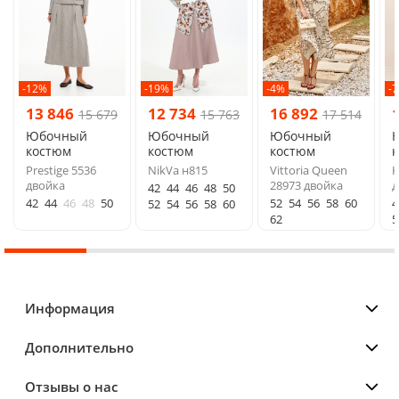
-12%
-19%
-4%
-
13 846
12 734
16 892
15 679
15 763
17 514
Юбочный
Юбочный
Юбочный
костюм
костюм
костюм
Prestige 5536
NikVa н815
Vittoria Queen
K
двойка
28973 двойка
д
42
44
46
48
50
42
44
46
48
50
52
54
56
58
60
4
52
54
56
58
60
62
5
Информация
Дополнительно
Отзывы о нас