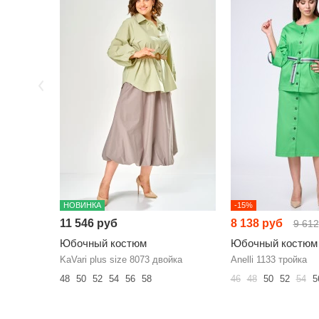
НОВИНКА
-15%
11 546 руб
8 138 руб
9 612
Юбочный костюм
Юбочный костюм
KaVari plus size 8073 двойка
Anelli 1133 тройка
48
50
52
54
56
58
46
48
50
52
54
5