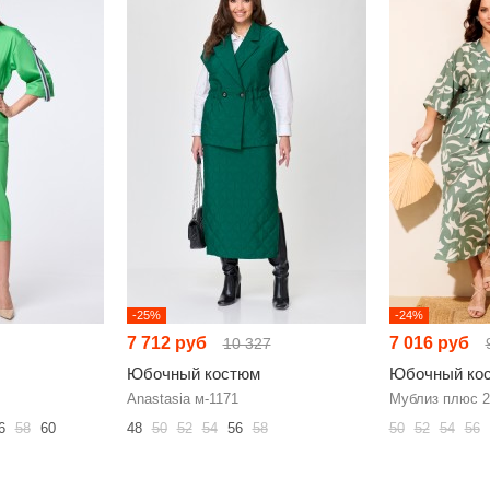
-25%
-24%
7 712 руб
7 016 руб
10 327
Юбочный костюм
Юбочный ко
Anastasia м-1171
Мублиз плюс 2
6
58
60
48
50
52
54
56
58
50
52
54
56