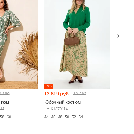
-3%
Хит
-16%
12 819 руб
8 520 р
9 180
13 283
стюм
Юбочный костюм
Юбочны
44
LM К1870114
Rosheli 1
58
60
44
46
48
50
52
54
44
46
48