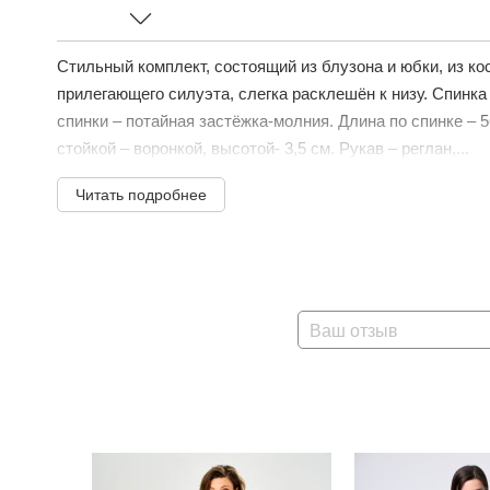
Стильный комплект, состоящий из блузона и юбки, из ко
прилегающего силуэта, слегка расклешён к низу. Спинк
спинки – потайная застёжка-молния. Длина по спинке – 5
стойкой – воронкой, высотой- 3,5 см. Рукав – реглан,...
Читать подробнее
Ваш отзыв