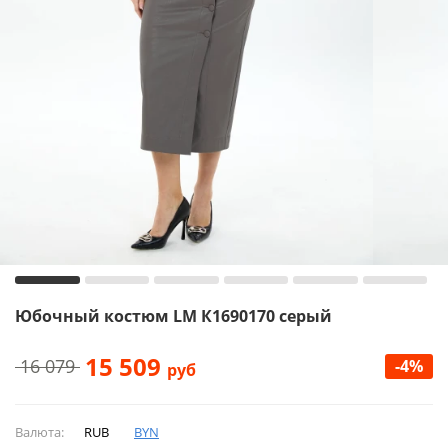
Юбочный костюм LM К1690170 серый
15 509
16 079
-4%
руб
Валюта:
RUB
BYN