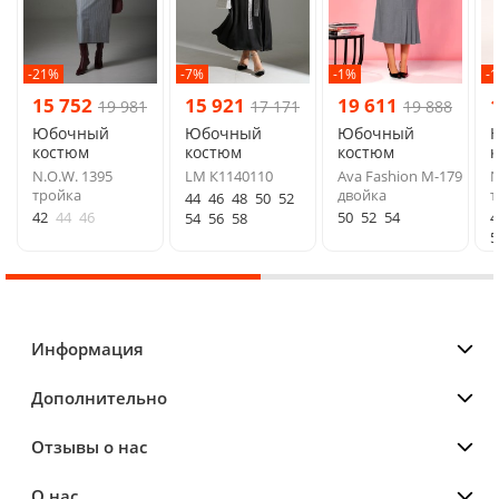
-21%
-7%
-1%
-
15 752
15 921
19 611
19 981
17 171
19 888
Юбочный
Юбочный
Юбочный
костюм
костюм
костюм
N.O.W. 1395
LM К1140110
Ava Fashion М-179
N
тройка
двойка
т
44
46
48
50
52
42
44
46
50
52
54
4
54
56
58
5
Информация
Дополнительно
Отзывы о нас
О нас