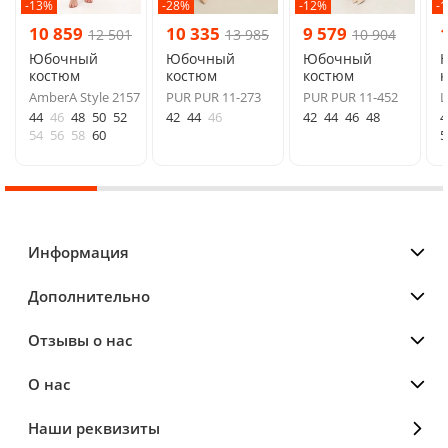
-13%
-28%
-12%
-
10 859
10 335
9 579
12 501
13 985
10 904
Юбочный
Юбочный
Юбочный
костюм
костюм
костюм
AmberA Style 2157
PUR PUR 11-273
PUR PUR 11-452
L
44
46
48
50
52
42
44
46
42
44
46
48
4
54
56
58
60
5
Информация
Дополнительно
Отзывы о нас
О нас
Наши реквизиты