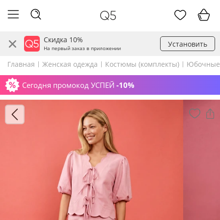
Скидка 10%
Установить
На первый заказ в приложении
Главная
Женская одежда
Костюмы (комплекты)
Юбочные
Сегодня промокод УСПЕЙ
-10%