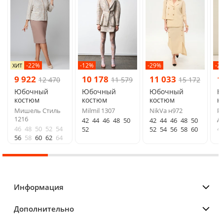
-22%
-12%
-29%
-
ХИТ
9 922
10 178
11 033
12 470
11 579
15 172
Юбочный
Юбочный
Юбочный
костюм
костюм
костюм
Мишель Стиль
Milmil 1307
NikVa н972
P
1216
д
42
44
46
48
50
42
44
46
48
50
46
48
50
52
54
4
52
52
54
56
58
60
56
58
60
62
64
Информация
Дополнительно