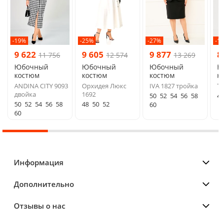
-19%
-25%
-27%
-
9 622
9 605
9 877
11 756
12 574
13 269
Юбочный
Юбочный
Юбочный
костюм
костюм
костюм
ANDINA CITY 9093
Орхидея Люкс
IVA 1827 тройка
T
двойка
1692
50
52
54
56
58
4
50
52
54
56
58
48
50
52
60
60
Информация
Дополнительно
Отзывы о нас