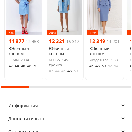
-5%
-20%
-13%
-
11 877
12 321
12 349
12 453
15 317
14 201
Юбочный
Юбочный
Юбочный
костюм
костюм
костюм
FLAIM 2094
N.O.W. 1452
Мода Юрс 2958
N
тройка
42
44
46
48
50
46
48
50
52
54
4
42
44
46
48
50
5
Информация
Дополнительно
Отзывы о нас