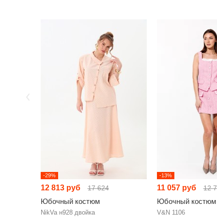
-29%
-13%
12 813 руб
11 057 руб
17 624
12 
Юбочный костюм
Юбочный костюм
NikVa н928 двойка
V&N 1106