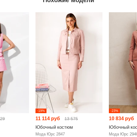
-19%
-23%
11 114 руб
10 834 руб
729
13 575
Юбочный костюм
Юбочный ко
Мода Юрс 2847
Мода Юрс 294