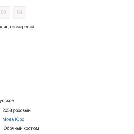
52
54
блица измерений
усское
2958 розовый
Мода Юрс
Юбочный костюм