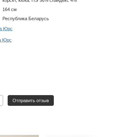
корсет, юбка: ПЭ 96% спандекс 4%
164 см
Республика Беларусь
да Юрс
а Юрс
Отправить отзыв