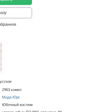
разу
збранное
усское
2963 кэмел
Мода Юрс
Юбочный костюм