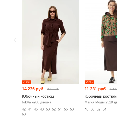
-19%
-18%
14 236 руб
11 231 руб
17 624
13 
Юбочный костюм
Юбочный костюм
NikVa н980 двойка
Магия Моды 2319 д
42
44
46
48
50
52
54
56
58
48
50
52
54
60