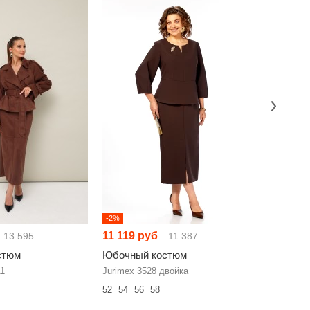
-2%
-19%
11 119 руб
14 236 
13 595
11 387
стюм
Юбочный костюм
Юбочны
1
Jurimex 3528 двойка
NikVa н91
52
54
56
58
42
44
46
60