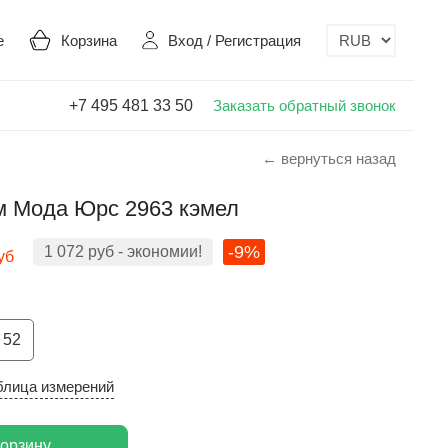
е
Корзина
Вход
/
Регистрация
+7 495 481 33 50
Заказать обратный звонок
← вернуться назад
 Мода Юрс 2963 кэмел
-9%
1 072
руб
- экономии!
уб
52
блица измерений
корзину