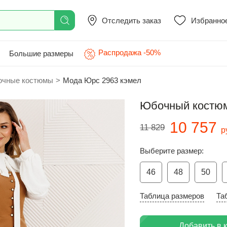
Отследить заказ
Избранно
Распродажа -50%
Большие размеры
чные костюмы
>
Мода Юрс 2963 кэмел
Юбочный костюм
10 757
11 829
р
Выберите размер:
46
48
50
Таблица размеров
Та
Добавить в 