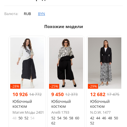
Валюта:
RUB
BYN
Похожие модели
-28%
-25%
-29%
10 926
9 450
12 682
14 772
12 373
17 475
Юбочный
Юбочный
Юбочный
костюм
костюм
костюм
Магия Моды 2401
Anelli 1793
N.O.W. 1477
48
50
52
54
52
54
56
58
60
42
44
46
48
50
62
52