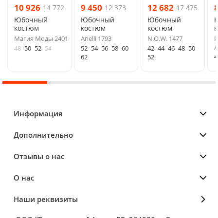
10 926
9 450
12 682
14 772
12 373
17 475
Юбочный
Юбочный
Юбочный
костюм
костюм
костюм
Магия Моды 2401
Anelli 1793
N.O.W. 1477
P
д
48
50
52
54
52
54
56
58
60
42
44
46
48
50
4
62
52
Информация
Дополнительно
Отзывы о нас
О нас
Наши реквизиты