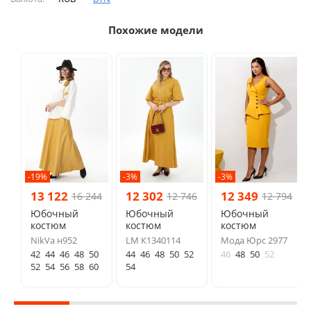
Похожие модели
-19%
-3%
-3%
13 122
12 302
12 349
16 244
12 746
12 794
Юбочный
Юбочный
Юбочный
костюм
костюм
костюм
NikVa н952
LM К1340114
Мода Юрс 2977
42
44
46
48
50
44
46
48
50
52
46
48
50
52
52
54
56
58
60
54