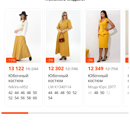
-19%
-3%
-3%
-
13 122
12 302
12 349
16 244
12 746
12 794
Юбочный
Юбочный
Юбочный
костюм
костюм
костюм
NikVa н952
LM К1340114
Мода Юрс 2977
P
42
44
46
48
50
44
46
48
50
52
46
48
50
52
4
52
54
56
58
60
54