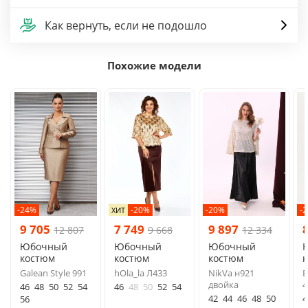
Как вернуть, если не подошло
Похожие модели
-24%
-20%
-20%
-
ХИТ
9 705
7 749
9 897
12 807
9 668
12 334
Юбочный
Юбочный
Юбочный
костюм
костюм
костюм
Galean Style 991
hOla_la Л433
NikVa н921
Б
двойка
4
46
48
50
52
54
46
48
50
52
54
42
44
46
48
50
4
56