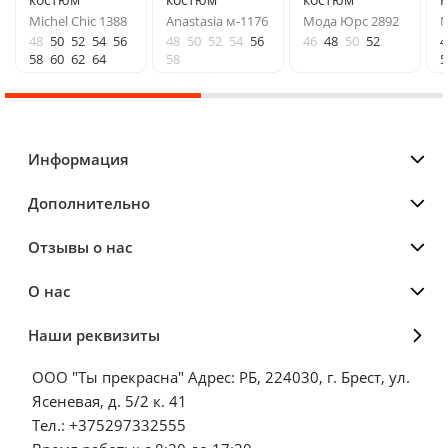
Michel Chic 1388
Anastasia м-1176
Мода Юрс 2892
M
48
50
52
54
56
48
50
52
54
56
46
48
50
52
4
58
60
62
64
58
5
Информация
Дополнительно
Отзывы о нас
О нас
Наши реквизиты
ООО "Ты прекрасна" Адрес: РБ, 224030, г. Брест, ул.
Ясеневая, д. 5/2 к. 41
Тел.: +375297332555