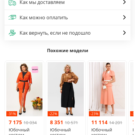
Как мы доставляем
Как можно оплатить
Как вернуть, если не подошло
Похожие модели
-31%
-22%
-23%
-
7 175
8 351
11 114
10 034
10 571
14 201
Юбочный
Юбочный
Юбочный
костюм
костюм
костюм