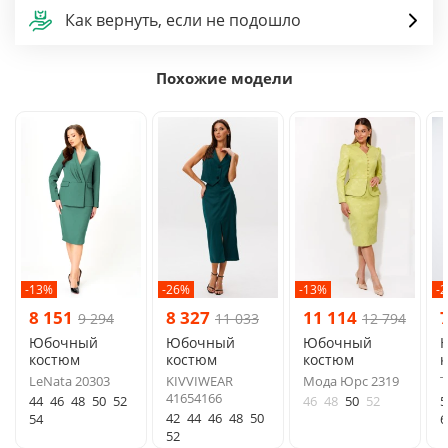
Как вернуть, если не подошло
Похожие модели
-13%
-26%
-13%
-
8 151
8 327
11 114
9 294
11 033
12 794
Юбочный
Юбочный
Юбочный
костюм
костюм
костюм
LeNata 20303
KIVVIWEAR
Мода Юрс 2319
Т
41654166
44
46
48
50
52
46
48
50
52
5
42
44
46
48
50
54
6
52