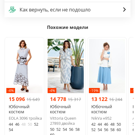
Как вернуть, если не подошло
Похожие модели
-4%
-4%
-19%
-
15 096
14 778
13 122
15 649
15 317
16 244
Юбочный
Юбочный
Юбочный
костюм
костюм
костюм
EOLA 3096 тройка
Vittoria Queen
NikVa н952
A
27893 двойка
44
46
48
50
52
42
44
46
48
50
5
50
52
54
56
58
54
52
54
56
58
60
6
60