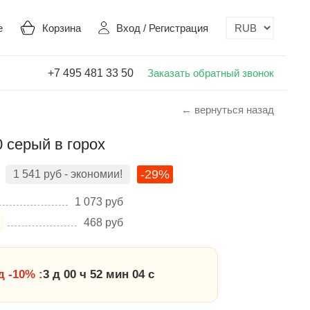
е
Корзина
Вход
/
Регистрация
+7 495 481 33 50
Заказать обратный звонок
← вернуться назад
0 серый в горох
-29%
1 541
руб
- экономии!
1 073
руб
468
руб
 -10% :
3 д 00 ч 52 мин 03 с