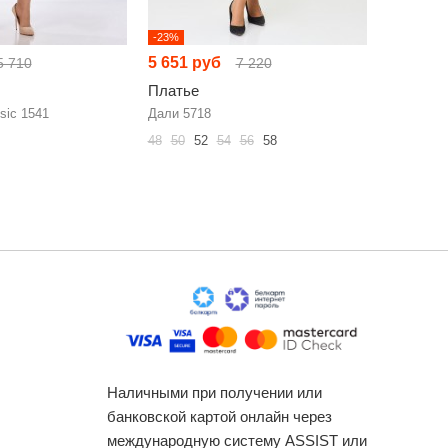
-23%
-32%
5 651 руб
7 368 р
5 710
7 220
Платье
Платье
sic 1541
Дали 5718
FOXY FO
48
50
52
54
56
58
44
46
48
Наличными при получении или
банковской картой онлайн через
международную систему ASSIST или