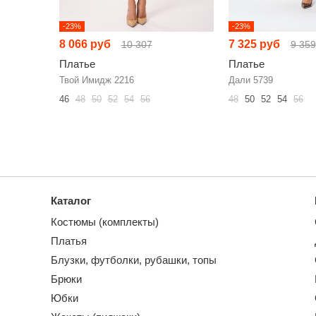
-23%
-23%
8 066 руб
7 325 руб
10 307
9 359
Платье
Платье
Твой Имидж 2216
Дали 5739
46
48
50
52
54
56
48
50
52
54
56
Каталог
Костюмы (комплекты)
Платья
Блузки, футболки, рубашки, топы
Брюки
Юбки