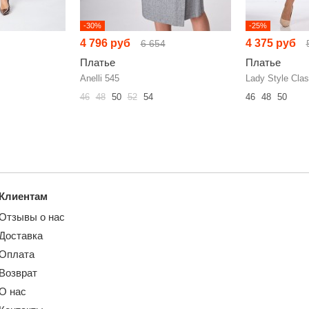
-30%
-25%
4 796 руб
4 375 руб
6 654
Платье
Платье
Anelli 545
Lady Style Clas
46
48
50
52
54
46
48
50
Клиентам
Отзывы о нас
Доставка
Оплата
Возврат
О нас