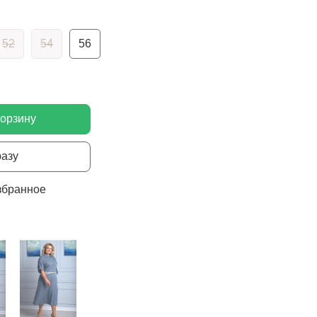
52
54
56
корзину
разу
збранное