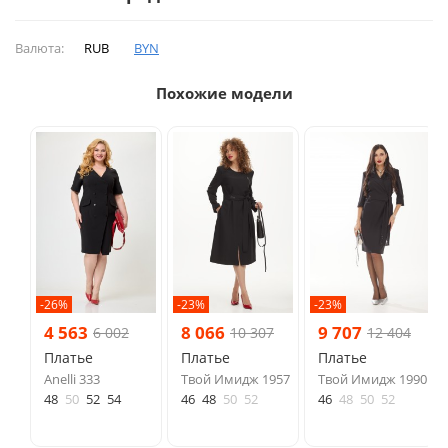
Валюта:
RUB
BYN
Похожие модели
-26%
-23%
-23%
4 563
8 066
9 707
6 002
10 307
12 404
Платье
Платье
Платье
Anelli 333
Твой Имидж 1957
Твой Имидж 1990
48
50
52
54
46
48
50
52
46
48
50
52