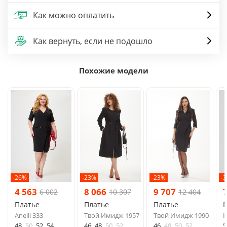
Как можно оплатить
Как вернуть, если не подошло
Похожие модели
-26%
-23%
-23%
-
4 563
8 066
9 707
6 002
10 307
12 404
Платье
Платье
Платье
Anelli 333
Твой Имидж 1957
Твой Имидж 1990
I
48
50
52
54
46
48
50
52
46
48
50
52
5