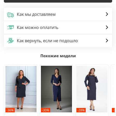
Как мы доставляем
Как можно оплатить
Как вернуть, если не подошло
Похожие модели
-36%
-30%
-28%
-