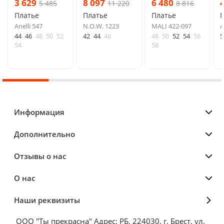
3 629
8 097
6 480
5 485
11 220
8 816
Платье
Платье
Платье
Anelli 547
N.O.W. 1223
MALI 422-097
A
44
46
48
50
52
42
44
46
48
50
52
54
56
5
54
58
Информация
Дополнительно
Отзывы о нас
О нас
Наши реквизиты
ООО "Ты прекрасна" Адрес: РБ, 224030, г. Брест, ул.