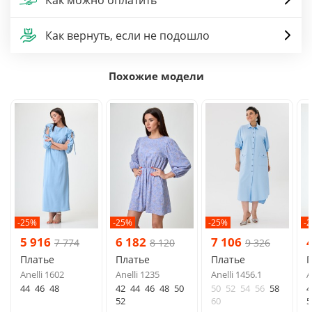
Как вернуть, если не подошло
Похожие модели
-25%
-25%
-25%
-
5 916
6 182
7 106
7 774
8 120
9 326
Платье
Платье
Платье
Anelli 1602
Anelli 1235
Anelli 1456.1
A
44
46
48
42
44
46
48
50
50
52
54
56
58
4
52
60
5