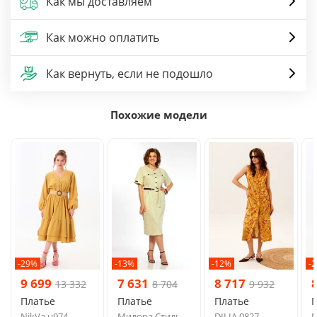
Как мы доставляем
Как можно оплатить
Как вернуть, если не подошло
Похожие модели
-29%
-13%
-12%
-
9 699
7 631
8 717
13 332
8 704
9 932
Платье
Платье
Платье
NikVa н974
Милора Стиль
DILIA 0827
N