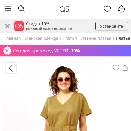
Скидка 10%
Установить
На первый заказ в приложении
Главная
Женская одежда
Платья
Летние платья
Платье 
Сегодня промокод УСПЕЙ
-10%