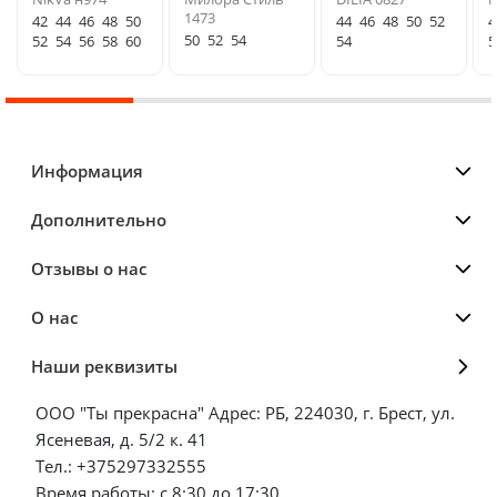
1473
42
44
46
48
50
44
46
48
50
52
4
50
52
54
52
54
56
58
60
54
5
Информация
Дополнительно
Отзывы о нас
О нас
Наши реквизиты
ООО "Ты прекрасна" Адрес: РБ, 224030, г. Брест, ул.
Ясеневая, д. 5/2 к. 41
Тел.: +375297332555
Время работы: с 8:30 до 17:30