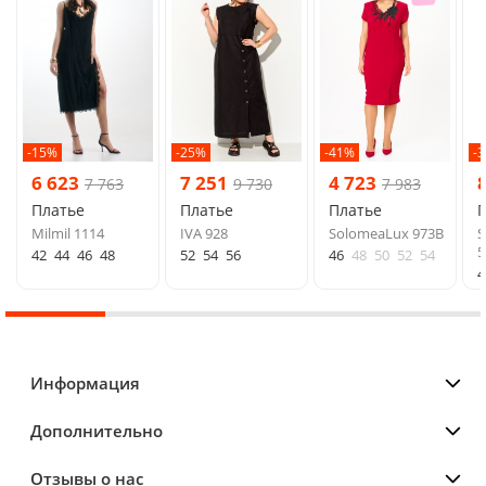
-15%
-25%
-41%
-
6 623
7 251
4 723
7 763
9 730
7 983
Платье
Платье
Платье
Milmil 1114
IVA 928
SolomeaLux 973В
S
5
42
44
46
48
52
54
56
46
48
50
52
54
4
Информация
Дополнительно
Отзывы о нас