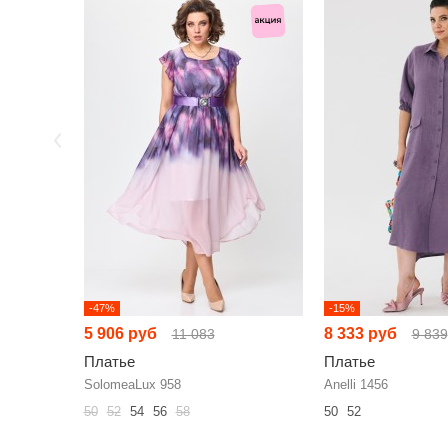
-47%
-15%
5 906 руб
8 333 руб
11 083
9 839
Платье
Платье
SolomeaLux 958
Anelli 1456
50
52
54
56
58
50
52