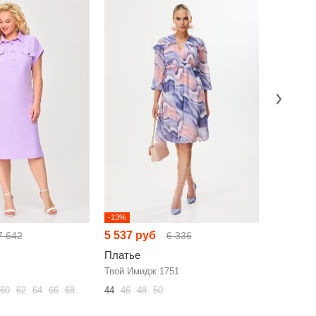
-13%
-15%
5 537 руб
6 937 р
7 642
6 336
Платье
Платье
Твой Имидж 1751
Anelli 140
60
62
64
66
68
44
46
48
50
52
54
56