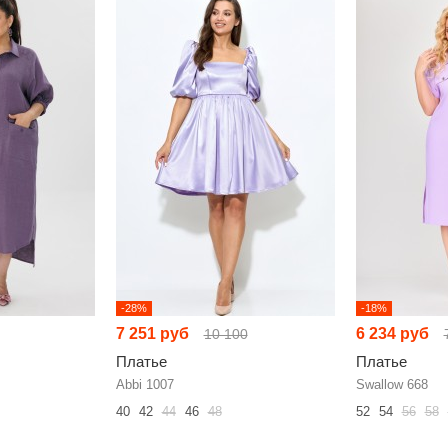
-28%
-18%
7 251 руб
6 234 руб
10 100
Платье
Платье
Abbi 1007
Swallow 668
40
42
44
46
48
52
54
56
58