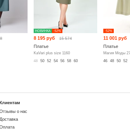
НОВИНКА
-52%
-52%
8 195 руб
11 001 руб
48
15 574
Платье
Платье
KaVari plus size 1160
Магия Моды 2
48
50
52
54
56
58
60
46
48
50
52
Клиентам
Отзывы о нас
Доставка
Оплата