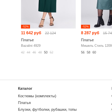
-52%
-52%
11 642 руб
8 287 руб
22 124
15 7
Платье
Платье
Bazalini 4929
Мишель Стиль 1209
42
44
46
48
50
52
56
58
60
Каталог
Костюмы (комплекты)
Платья
Блузки, футболки, рубашки, топы