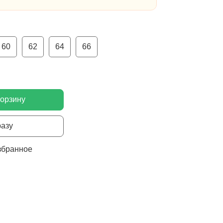
60
62
64
66
корзину
разу
збранное