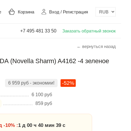
е
Корзина
Вход
/
Регистрация
+7 495 481 33 50
Заказать обратный звонок
← вернуться назад
 (Novella Sharm) A4162 -4 зеленое
-52%
6 959
руб
- экономии!
6 100
руб
859
руб
 -10% :
1 д 00 ч 40 мин 39 с