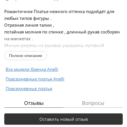
Романтичное Платье нежного оттенка подойдёт для
любых типов фигуры .
Отрезная линия талии ,
потайная молния по спинке , длинный рукав сосборен
на манжетах .
Милые разрезы на рукавах украшены пуговкой
-жемчужинкой .
Полное описание
Идеально продуманный образ с минимумом деталей
подойдёт для празднования...
Все модели бренда Anelli
Повседневные платья Anelli
Повседневные платья
Отзывы
Вопросы
Оставить новый отзыв