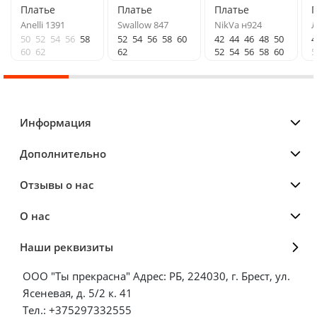
Платье
Платье
Платье
Anelli 1391
Swallow 847
NikVa н924
Л
50
52
54
56
58
52
54
56
58
60
42
44
46
48
50
4
60
62
62
52
54
56
58
60
5
Информация
Дополнительно
Отзывы о нас
О нас
Наши реквизиты
ООО "Ты прекрасна" Адрес: РБ, 224030, г. Брест, ул.
Ясеневая, д. 5/2 к. 41
Тел.: +375297332555