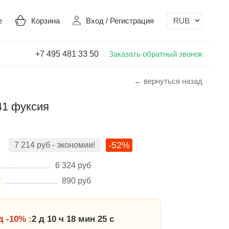
е
Корзина
Вход
/
Регистрация
+7 495 481 33 50
Заказать обратный звонок
← вернуться назад
41 фуксия
-52%
7 214
руб
- экономии!
6 324
руб
890
руб
 -10% :
2 д 10 ч 18 мин 24 с