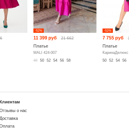
-52%
-52%
11 399 руб
7 755 руб
26
21 662
Платье
Платье
MALI 424-007
КаринаДелюкс
48
50
52
54
56
58
50
52
54
56
Клиентам
Отзывы о нас
Доставка
Оплата