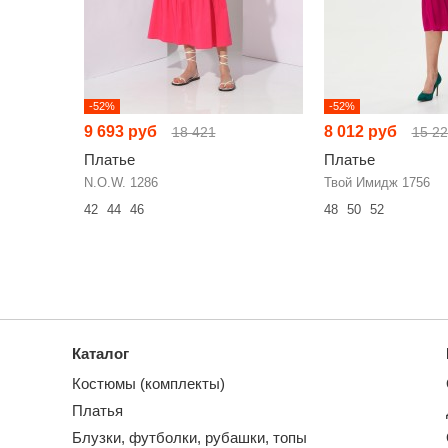
-52%
-52%
9 693 руб
8 012 руб
18 421
15 2
Платье
Платье
N.O.W. 1286
Твой Имидж 1756
42
44
46
48
50
52
Каталог
Костюмы (комплекты)
Платья
Блузки, футболки, рубашки, топы