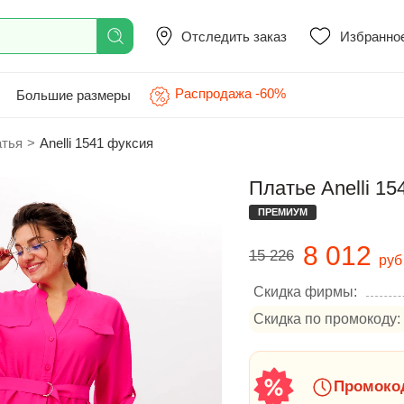
Отследить заказ
Избранно
Распродажа -60%
Большие размеры
атья
>
Anelli 1541 фуксия
Платье Anelli 15
ПРЕМИУМ
8 012
15 226
руб
Скидка фирмы:
Скидка по промокоду:
Промокод