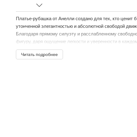
Платье-рубашка от Анелли создано для тех, кто ценит
утонченной элегантностью и абсолютной свободой движ
Благодаря прямому силуэту и расслабленному свободно
фигуру, даря ощущение легкости и уверенности в каждом
Читать подробнее