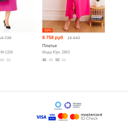
-52%
-52%
8 758 руб
8 698 р
14 738
16 643
Платье
Платье
 М-1326
Мода Юрс 2863
Мишель С
58
60
46
48
50
52
50
52
54