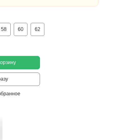
58
60
62
корзину
разу
збранное