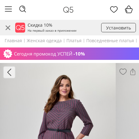
Скидка 10%
Установить
На первый заказ в приложении
Главная
Женская одежда
Платья
Повседневные платья
Сегодня промокод УСПЕЙ
-10%