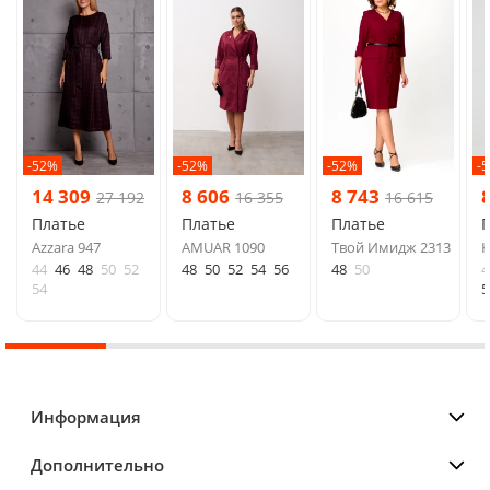
-52%
-52%
-52%
-
14 309
8 606
8 743
27 192
16 355
16 615
Платье
Платье
Платье
Azzara 947
AMUAR 1090
Твой Имидж 2313
K
44
46
48
50
52
48
50
52
54
56
48
50
4
54
5
Информация
Дополнительно