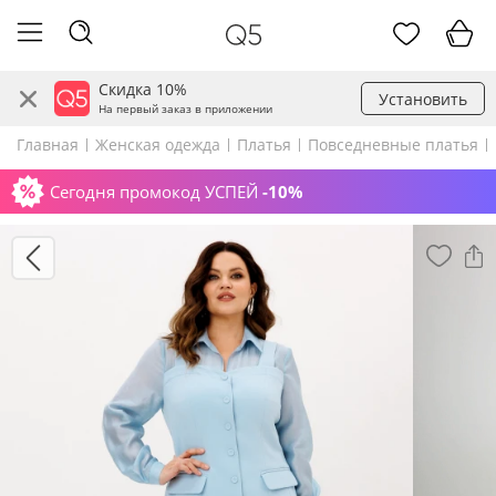
Скидка 10%
Установить
На первый заказ в приложении
Главная
Женская одежда
Платья
Повседневные платья
Сегодня промокод УСПЕЙ
-10%