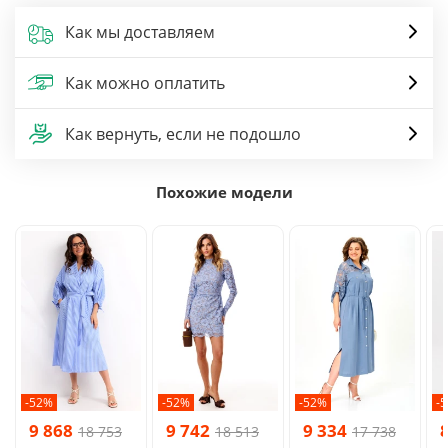
Как мы доставляем
Как можно оплатить
Как вернуть, если не подошло
Похожие модели
-52%
-52%
-52%
-
9 868
9 742
9 334
18 753
18 513
17 738