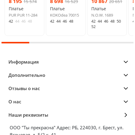
8 195
8 698
10 867
15 574
16 529
20 651
Платье
Платье
Платье
PUR PUR 11-284
KOKOdea 70015
N.O.W. 1689
М
42
44
46
48
42
44
46
48
42
44
46
48
50
4
52
Информация
Дополнительно
Отзывы о нас
О нас
Наши реквизиты
ООО "Ты прекрасна" Адрес: РБ, 224030, г. Брест, ул.
Ясеневая, д. 5/2 к. 41