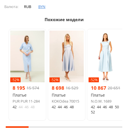
Валюта:
RUB
BYN
Похожие модели
-52%
-52%
-52%
8 195
8 698
10 867
15 574
16 529
20 651
Платье
Платье
Платье
PUR PUR 11-284
KOKOdea 70015
N.O.W. 1689
42
44
46
48
42
44
46
48
42
44
46
48
50
52