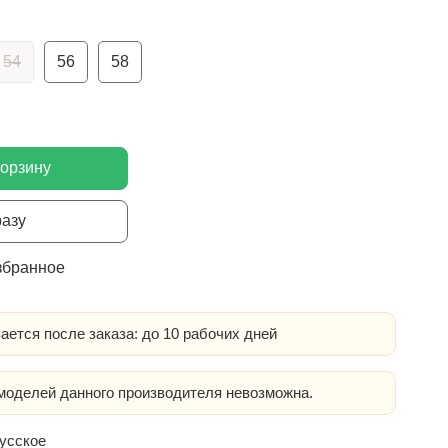
54
56
58
корзину
разу
збранное
ается после заказа: до 10 рабочих дней
оделей данного производителя невозможна.
усское