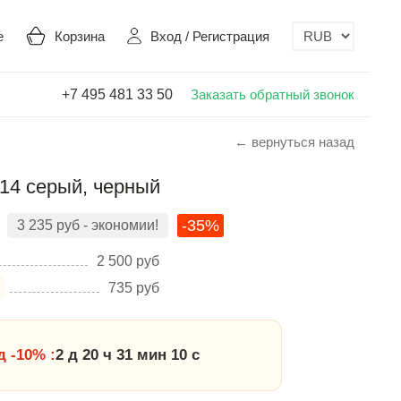
е
Корзина
Вход
/
Регистрация
+7 495 481 33 50
Заказать обратный звонок
← вернуться назад
614 серый, черный
-35%
3 235
руб
- экономии!
2 500
руб
735
руб
 -10% :
2 д 20 ч 31 мин 09 с