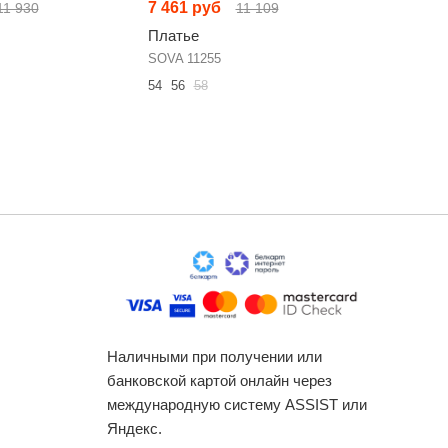
7 461 руб
6 491 р
11 930
11 109
Платье
Платье
SOVA 11255
Avanti 16
54
56
58
48
50
52
Наличными при получении или
банковской картой онлайн через
международную систему ASSIST или
Яндекс.