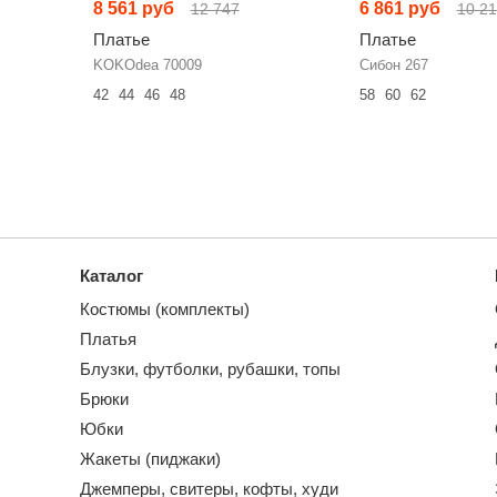
8 561 руб
6 861 руб
12 747
10 2
Платье
Платье
KOKOdea 70009
Сибон 267
42
44
46
48
58
60
62
Каталог
Костюмы (комплекты)
Платья
Блузки, футболки, рубашки, топы
Брюки
Юбки
Жакеты (пиджаки)
Джемперы, свитеры, кофты, худи