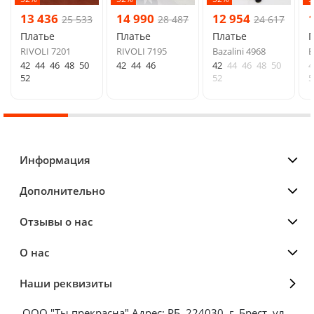
13 436
14 990
12 954
25 533
28 487
24 617
Платье
Платье
Платье
RIVOLI 7201
RIVOLI 7195
Bazalini 4968
B
42
44
46
48
50
42
44
46
42
44
46
48
50
4
52
52
5
Информация
Дополнительно
Отзывы о нас
О нас
Наши реквизиты
ООО "Ты прекрасна" Адрес: РБ, 224030, г. Брест, ул.