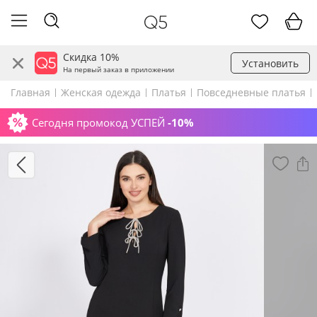
Скидка 10%
Установить
На первый заказ в приложении
Главная
Женская одежда
Платья
Повседневные платья
Сегодня промокод УСПЕЙ
-10%