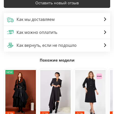
Оставить новый отзыв
Как мы доставляем
Как можно оплатить
Как вернуть, если не подошло
Похожие модели
NEW
-52%
-52%
-52%
-