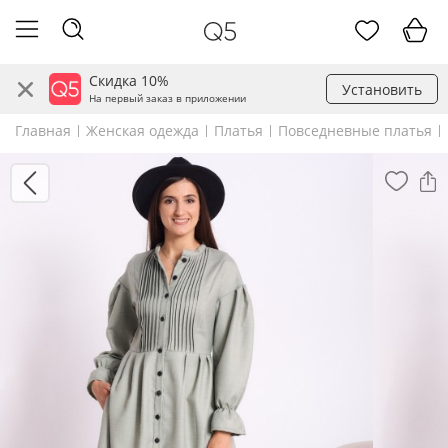
Скидка 10%
Установить
На первый заказ в приложении
Главная
Женская одежда
Платья
Повседневные платья