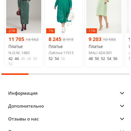
-20%
-7%
-13%
11 705
8 245
9 203
14 562
8 913
10 583
Платье
Платье
Платье
N.O.W. 1483
ЛаКона 11513
MALI 424-001
A
42
44
46
48
50
52
54
56
48
50
52
54
56
5
52
Информация
Дополнительно
Отзывы о нас