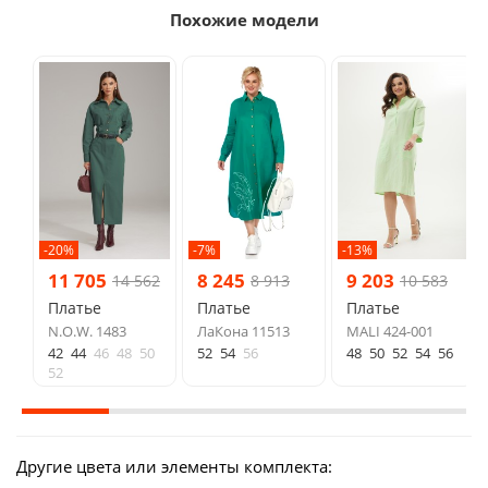
Похожие модели
-20%
-7%
-13%
11 705
8 245
9 203
14 562
8 913
10 583
Платье
Платье
Платье
N.O.W. 1483
ЛаКона 11513
MALI 424-001
42
44
46
48
50
52
54
56
48
50
52
54
56
52
Другие цвета или элементы комплекта: