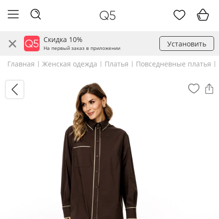
Скидка 10%
Установить
На первый заказ в приложении
Главная
Женская одежда
Платья
Повседневные платья