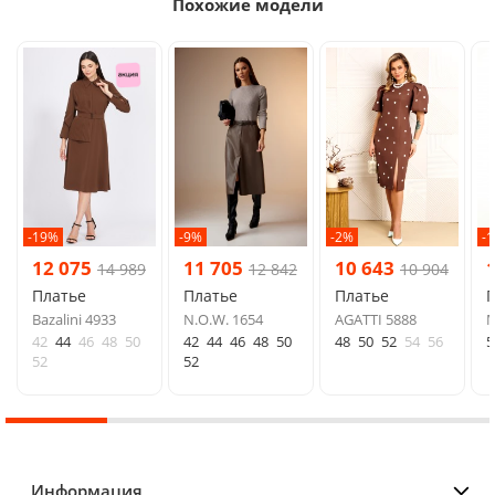
Похожие модели
-19%
-9%
-2%
-
12 075
11 705
10 643
14 989
12 842
10 904
Платье
Платье
Платье
Bazalini 4933
N.O.W. 1654
AGATTI 5888
М
42
44
46
48
50
42
44
46
48
50
48
50
52
54
56
5
52
52
Информация