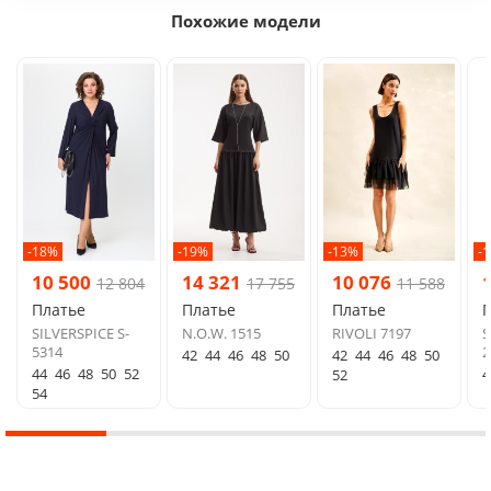
Похожие модели
-18%
-19%
-13%
-
10 500
14 321
10 076
12 804
17 755
11 588
Платье
Платье
Платье
SILVERSPICE S-
N.O.W. 1515
RIVOLI 7197
S
5314
2
42
44
46
48
50
42
44
46
48
50
44
46
48
50
52
4
52
54