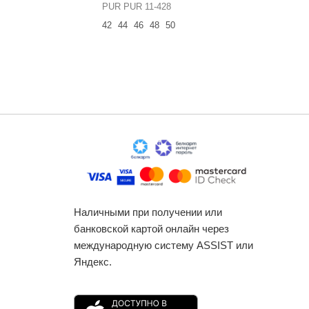
PUR PUR 11-428
NikVa н80
42
44
46
48
50
42
44
46
60
Наличными при получении или
банковской картой онлайн через
международную систему ASSIST или
Яндекс.