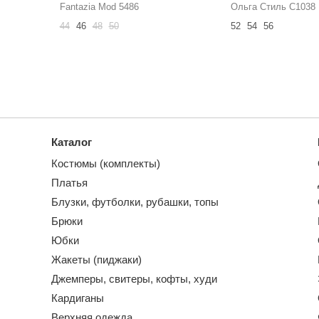
Fantazia Mod 5486
Ольга Стиль С1038
44
46
48
50
52
54
56
Каталог
Костюмы (комплекты)
Платья
Блузки, футболки, рубашки, топы
Брюки
Юбки
Жакеты (пиджаки)
Джемперы, свитеры, кофты, худи
Кардиганы
Верхняя одежда