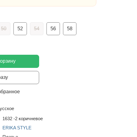
50
52
54
56
58
корзину
разу
збранное
усское
1632 -2 коричневое
ERIKA STYLE
Платье