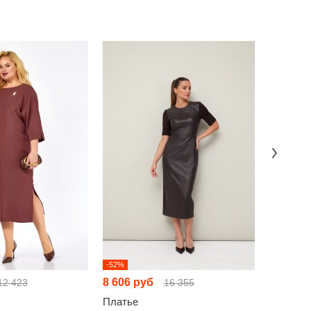
-52%
-52%
8 606 руб
9 143 р
12 423
16 355
Платье
Платье