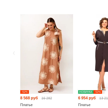
-52%
НОВИНКА
-52%
8 568 руб
6 954 руб
16 282
13 2
Платье
Платье