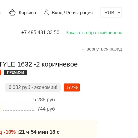
е
Корзина
Вход
/
Регистрация
+7 495 481 33 50
Заказать обратный звонок
← вернуться назад
YLE 1632 -2 коричневое
ПРЕМИУМ
-52%
6 032
руб
- экономии!
5 288
руб
744
руб
 -10% :
21 ч 54 мин 17 с