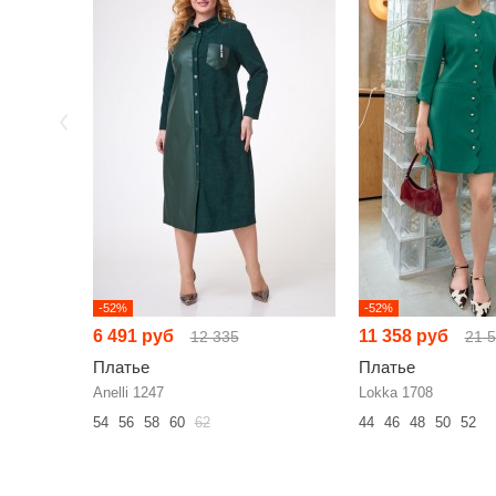
-52%
-52%
6 491 руб
11 358 руб
12 335
21 
Платье
Платье
Anelli 1247
Lokka 1708
54
56
58
60
62
44
46
48
50
52