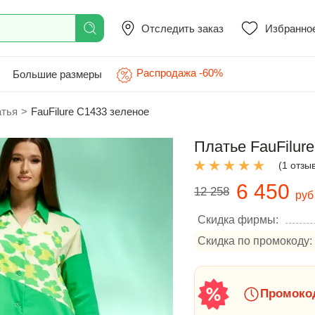
Отследить заказ
Избранно
Распродажа -60%
Большие размеры
атья
>
FauFilure С1433 зеленое
Платье FauFilur
(1 отзы
6 450
12 258
руб
Скидка фирмы:
Скидка по промокоду:
Промокод