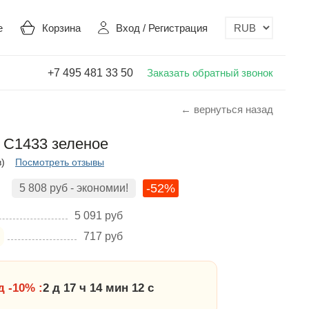
е
Корзина
Вход
/
Регистрация
+7 495 481 33 50
Заказать обратный звонок
← вернуться назад
e С1433 зеленое
в)
Посмотреть отзывы
-52%
5 808
руб
- экономии!
5 091
руб
717
руб
 -10% :
2 д 17 ч 14 мин 11 с