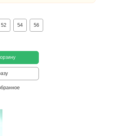
52
54
56
корзину
разу
збранное