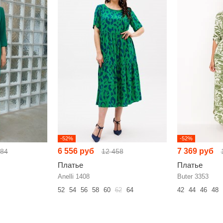
-52%
-52%
6 556 руб
7 369 руб
584
12 458
Платье
Платье
Anelli 1408
Buter 3353
52
54
56
58
60
62
64
42
44
46
48