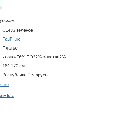
усское
С1433 зеленое
FauFilure
Платье
хлопок76%,ПЭ22%,эластан2%
164-170 см
Республика Беларусь
lure
uFilure