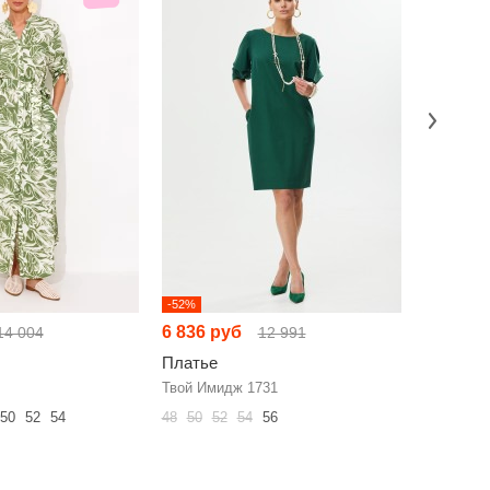
-52%
НОВИНКА
6 836 руб
7 000 р
14 004
12 991
Платье
Платье
Твой Имидж 1731
KaVari plu
50
52
54
48
50
52
54
56
48
50
52