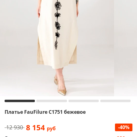
Платье FauFilure С1751 бежевое
8 154
12 930
-40%
руб