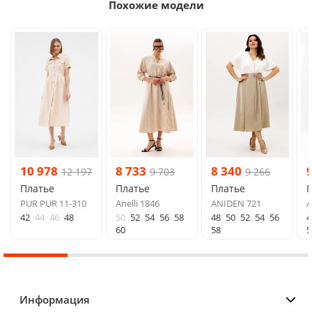
Похожие модели
10 978
8 733
8 340
12 197
9 703
9 266
Платье
Платье
Платье
PUR PUR 11-310
Anelli 1846
ANIDEN 721
A
42
44
46
48
50
52
54
56
58
48
50
52
54
56
4
60
58
5
Информация