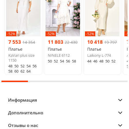
-52%
-52%
-52%
-
7 553
11 803
10 418
14 354
22 430
19 797
Платье
Платье
Платье
KaVari plus size
NINELE 6112
Laikony L-774
A
1150
50
52
54
56
58
44
46
48
50
52
4
48
50
52
54
56
5
58
60
62
64
Информация
Дополнительно
Отзывы о нас