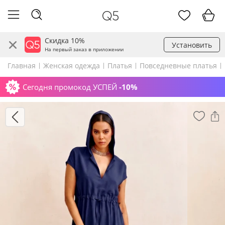
Скидка 10%
Установить
На первый заказ в приложении
Главная
Женская одежда
Платья
Повседневные платья
Сегодня промокод УСПЕЙ
-10%