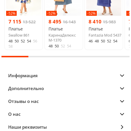
-52%
-52%
-52%
-
7 115
8 495
8 410
13 522
16 143
15 983
Платье
Платье
Платье
Swallow 861
КаринаДелюкс
Fantazia Mod 5437
С
М-1370
48
50
52
54
56
46
48
50
52
54
6
48
50
52
54
58
7
Информация
Дополнительно
Отзывы о нас
О нас
Наши реквизиты