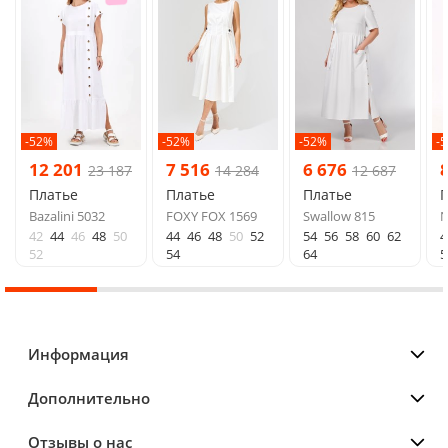
-52%
-52%
-52%
-
12 201
7 516
6 676
23 187
14 284
12 687
Платье
Платье
Платье
Bazalini 5032
FOXY FOX 1569
Swallow 815
N
42
44
46
48
50
44
46
48
50
52
54
56
58
60
62
4
52
54
64
5
Информация
Дополнительно
Отзывы о нас