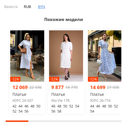
Валюта:
RUB
BYN
Похожие модели
-52%
-52%
-52%
12 069
9 877
14 699
22 936
18 770
27 935
Платье
Платье
Платье
ЮРС 24-337
Ma Vie 178
ЮРС 26-716
42
44
46
48
50
46
48
50
52
54
44
46
48
50
52
52
54
56
56
58
54