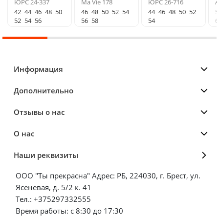
ЮРС 24-337
Ma Vie 178
ЮРС 26-716
A
42
44
46
48
50
46
48
50
52
54
44
46
48
50
52
5
52
54
56
56
58
54
6
Информация
Дополнительно
Отзывы о нас
О нас
Наши реквизиты
ООО "Ты прекрасна" Адрес: РБ, 224030, г. Брест, ул.
Ясеневая, д. 5/2 к. 41
Тел.: +375297332555
Время работы: с 8:30 до 17:30