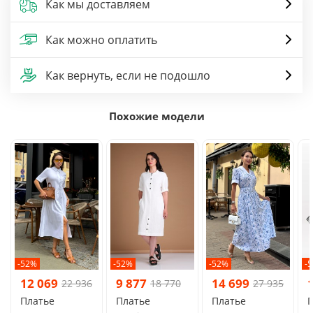
Как мы доставляем
Как можно оплатить
Как вернуть, если не подошло
Похожие модели
-52%
-52%
-52%
-
12 069
9 877
14 699
22 936
18 770
27 935
Платье
Платье
Платье