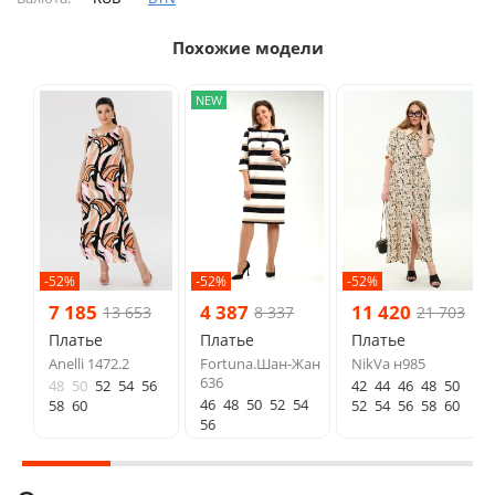
Похожие модели
NEW
-52%
-52%
-52%
7 185
4 387
11 420
13 653
8 337
21 703
Платье
Платье
Платье
Anelli 1472.2
Fortuna.Шан-Жан
NikVa н985
636
48
50
52
54
56
42
44
46
48
50
46
48
50
52
54
58
60
52
54
56
58
60
56