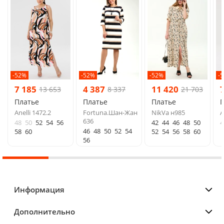
-52%
-52%
-52%
-
7 185
4 387
11 420
13 653
8 337
21 703
Платье
Платье
Платье
Anelli 1472.2
Fortuna.Шан-Жан
NikVa н985
A
636
48
50
52
54
56
42
44
46
48
50
4
46
48
50
52
54
58
60
52
54
56
58
60
56
Информация
Дополнительно