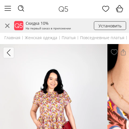
Скидка 10%
Установить
На первый заказ в приложении
Главная
Женская одежда
Платья
Повседневные платья