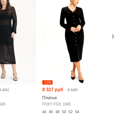
-13%
-15%
8 327 руб
6 130 р
9 482
9 580
Платье
Платье
926
FOXY FOX 1840
Anelli 179
44
46
48
50
52
54
52
54
56