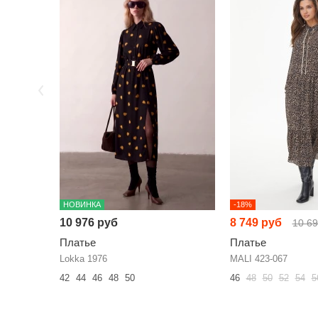
НОВИНКА
-18%
10 976 руб
8 749 руб
10 6
Платье
Платье
Lokka 1976
MALI 423-067
42
44
46
48
50
46
48
50
52
54
5