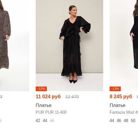
-12%
-13%
11 024 руб
8 245 руб
93
12 470
Платье
Платье
PUR PUR 11-400
Fantazia Mod 4
6
42
44
46
44
46
48
50