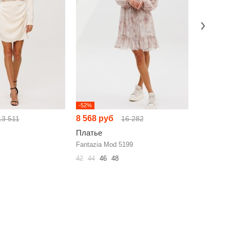
-52%
-52%
8 568 руб
7 249 р
13 511
16 282
Платье
Платье
Fantazia Mod 5199
NikVa н10
42
44
46
48
42
44
46
60