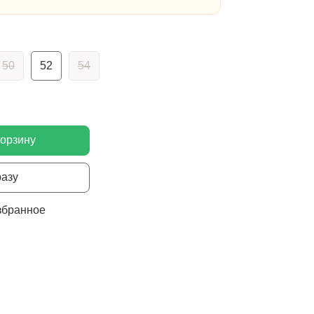
50
52
54
корзину
разу
збранное