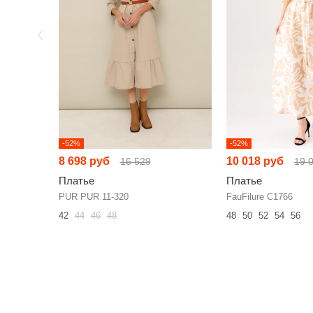
-52%
-52%
8 698 руб
10 018 руб
16 529
19 
Платье
Платье
PUR PUR 11-320
FauFilure С1766
42
44
46
48
48
50
52
54
56