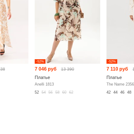
-52%
-52%
7 046 руб
7 110 руб
038
13 390
Платье
Платье
Anelli 1813
The Name 2356
52
54
56
58
60
62
42
44
46
48