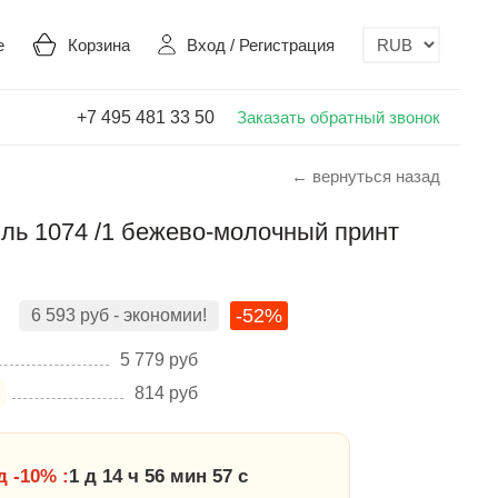
е
Корзина
Вход
/
Регистрация
+7 495 481 33 50
Заказать обратный звонок
← вернуться назад
ль 1074 /1 бежево-молочный принт
-52%
6 593
руб
- экономии!
5 779
руб
814
руб
 -10% :
1 д 14 ч 56 мин 56 с