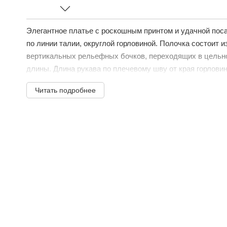
Элегантное платье с роскошным принтом и удачной поса
по линии талии, округлой горловиной. Полочка состоит и
вертикальных рельефных бочков, переходящих в цельн
длины. Длина рукава по плечевому шву от края горловины
Читать подробнее