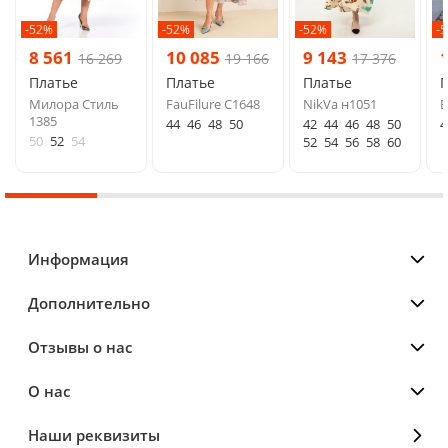
-52%
-52%
-52%
-
8 561
10 085
9 143
16 269
19 166
17 376
Платье
Платье
Платье
Милора Стиль
FauFilure С1648
NikVa н1051
E
1385
44
46
48
50
42
44
46
48
50
4
50
52
54
52
54
56
58
60
Информация
Дополнительно
Отзывы о нас
О нас
Наши реквизиты