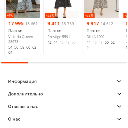
-4%
-32%
-32%
-
17 995
9 411
9 917
18 661
13 769
14 612
Платье
Платье
Платье
Vittoria Queen
Prestige 5591
DILIA 1002
N
28673
42
44
46
48
50
44
46
48
50
52
4
54
56
58
60
62
54
5
64
Информация
Дополнительно
Отзывы о нас
О нас