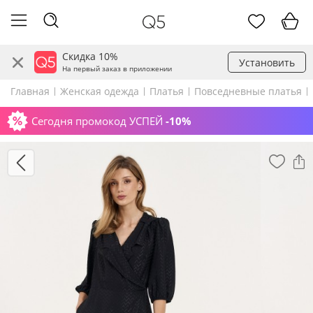
Скидка 10%
Установить
На первый заказ в приложении
Главная
Женская одежда
Платья
Повседневные платья
Сегодня промокод УСПЕЙ
-10%