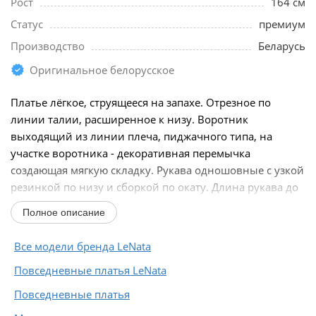
Рост
164 см
Статус
премиум
Производство
Беларусь
Оригинальное белорусское
Платье лёгкое, струящееся на запахе. Отрезное по
линии талии, расширенное к низу. Воротник
выходящий из линии плеча, пиджачного типа, на
участке воротника - декоративная перемычка
создающая мягкую складку. Рукава одношовные с узкой
резинкой по низу и сборкой по окату. Длина рукава до
линии...
Полное описание
Все модели бренда LeNata
Повседневные платья LeNata
Повседневные платья