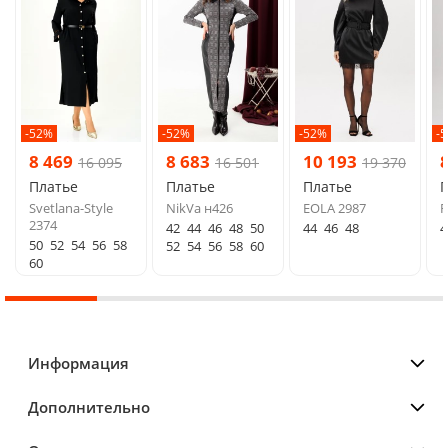
-52%
-52%
-52%
-
8 469
8 683
10 193
16 095
16 501
19 370
Платье
Платье
Платье
Svetlana-Style
NikVa н426
EOLA 2987
F
2374
42
44
46
48
50
44
46
48
4
50
52
54
56
58
52
54
56
58
60
60
Информация
Дополнительно